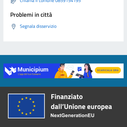
Chiama il comune 0859154195
Problemi in città
Segnala disservizio