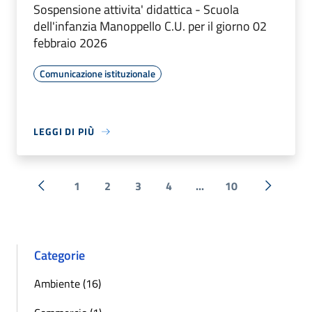
Sospensione attivita' didattica - Scuola
dell'infanzia Manoppello C.U. per il giorno 02
febbraio 2026
Comunicazione istituzionale
LEGGI DI PIÙ
1
2
3
4
...
10
« Precedente
Successi
Categorie
Ambiente (16)