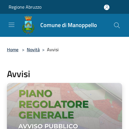
Salta al contenuto principale
Regione Abruzzo
Comune di Manoppello
Home
>
Novità
>
Avvisi
Avvisi