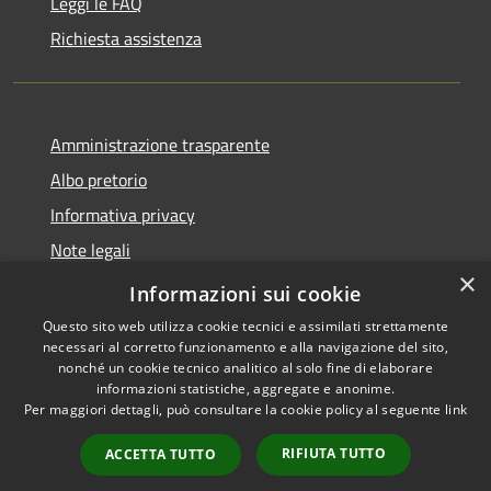
Leggi le FAQ
Richiesta assistenza
Amministrazione trasparente
Albo pretorio
Informativa privacy
Note legali
×
Dichiarazione di accessibilità
Informazioni sui cookie
Questo sito web utilizza cookie tecnici e assimilati strettamente
necessari al corretto funzionamento e alla navigazione del sito,
nonché un cookie tecnico analitico al solo fine di elaborare
informazioni statistiche, aggregate e anonime.
RSS
Copyright © 2026 • Comune di
Per maggiori dettagli, può consultare la cookie policy al seguente
link
Accessibilità
Manoppello • Powered by
Privacy
Municipium
Accesso
•
RIFIUTA TUTTO
ACCETTA TUTTO
Cookie
redazione