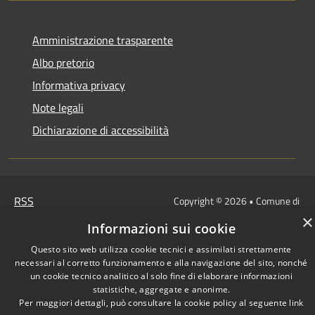
Amministrazione trasparente
Albo pretorio
Informativa privacy
Note legali
Dichiarazione di accessibilità
RSS
Copyright © 2026 • Comune di
Accessibilità
Manoppello • Powered by
×
Informazioni sui cookie
Privacy
Municipium
Accesso
•
Cookie
Questo sito web utilizza cookie tecnici e assimilati strettamente
redazione
necessari al corretto funzionamento e alla navigazione del sito, nonché
Mappa del sito
un cookie tecnico analitico al solo fine di elaborare informazioni
statistiche, aggregate e anonime.
Per maggiori dettagli, può consultare la cookie policy al seguente
link