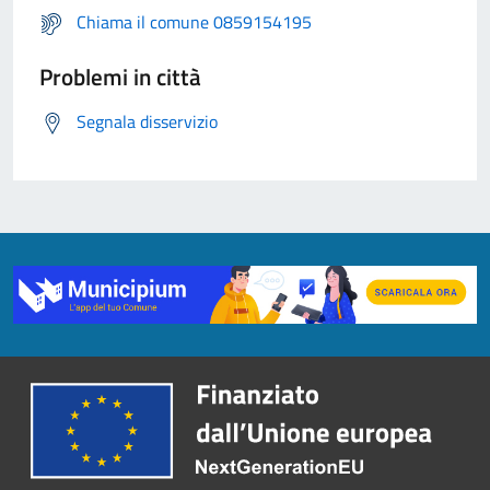
Chiama il comune 0859154195
Problemi in città
Segnala disservizio