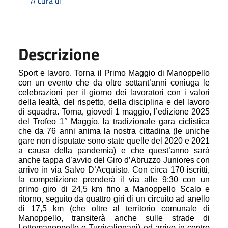
A cura di
Descrizione
Sport e lavoro. Torna il Primo Maggio di Manoppello
con un evento che da oltre settant’anni coniuga le
celebrazioni per il giorno dei lavoratori con i valori
della lealtà, del rispetto, della disciplina e del lavoro
di squadra. Torna, giovedì 1 maggio, l’edizione 2025
del Trofeo 1° Maggio, l
a tradizionale gara ciclistica
che da 76 anni anima la nostra cittadina (le uniche
gare non disputate sono state quelle del 2020 e 2021
a causa della pandemia) e che quest’anno sarà
anche tappa d’avvio
del Giro d’Abruzzo Juniores con
arrivo in via Salvo D’Acquisto. Con circa 170 iscritti,
la competizione prenderà il via alle 9:30 con un
primo giro di 24,5 km fino a Manoppello Scalo e
ritorno, seguito da quattro giri di un circuito ad anello
di 17,5 km (che oltre al territorio comunale di
Manoppello, transiterà anche sulle strade di
Lettomanoppello e Turrivalignani) ed arrivo in centro