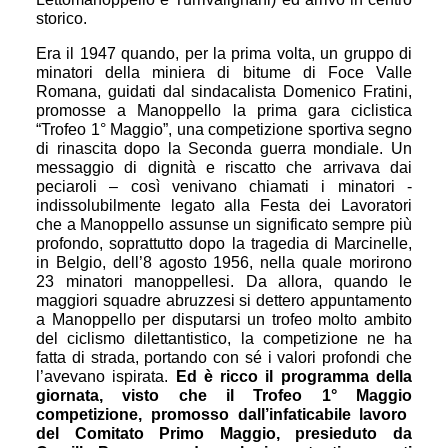
storico.
Era il 1947 quando, per la prima volta, un gruppo di
minatori della miniera di bitume di Foce Valle
Romana, guidati dal sindacalista Domenico Fratini,
promosse a Manoppello la prima gara ciclistica
“Trofeo 1° Maggio”, una competizione sportiva segno
di rinascita dopo la Seconda guerra mondiale. Un
messaggio di dignità e riscatto che arrivava dai
peciaroli – così venivano chiamati i minatori -
indissolubilmente legato alla Festa dei Lavoratori
che a Manoppello assunse un significato sempre più
profondo, soprattutto dopo la tragedia di Marcinelle,
in Belgio, dell’8 agosto 1956, nella quale morirono
23 minatori manoppellesi. Da allora, quando le
maggiori squadre abruzzesi si dettero appuntamento
a Manoppello per disputarsi un trofeo molto ambito
del ciclismo dilettantistico, la competizione ne ha
fatta di strada, portando con sé i valori profondi che
l’avevano ispirata.
Ed è ricco il programma della
giornata, visto che il Trofeo 1° Maggio
competizione, promosso dall’infaticabile lavoro
del Comitato Primo Maggio, presieduto da