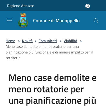
Salta al contenuto principale
Regione Abruzzo
Comune di Manoppello
Home
>
Novità
>
Comunicati
>
Viabilità
>
Meno case demolite e meno rotatorie per una
pianificazione più funzionale e di minore impatto per il
territorio
Meno case demolite e
meno rotatorie per
una pianificazione più