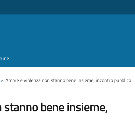
omune
>
Amore e violenza non stanno bene insieme, incontro pubblico
n stanno bene insieme,