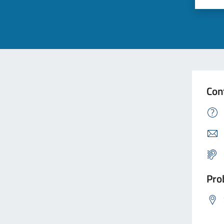
Con
Prob