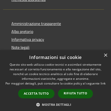
Amministrazione trasparente
Albo pretorio
Informativa privacy
Note legali
×
Dichiarazione di accessibilità
Informazioni sui cookie
Questo sito web utilizza cookie tecnici e assimilati strettamente
necessari al corretto funzionamento e alla navigazione del sito,
nonché un cookie tecnico analitico al solo fine di elaborare
informazioni statistiche, aggregate e anonime.
RSS
Copyright © 2026 • Comune di
Per maggiori dettagli, può consultare la cookie policy al seguente
link
Accessibilità
Manoppello • Powered by
Privacy
Municipium
Accesso
•
RIFIUTA TUTTO
ACCETTA TUTTO
Cookie
redazione
Mappa del sito
MOSTRA DETTAGLI