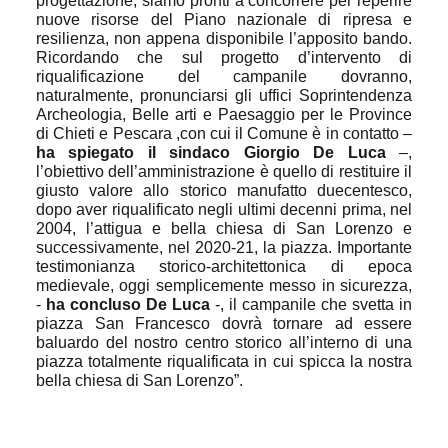
progettazione, siamo pronti a concorrere per reperire
nuove risorse del Piano nazionale di ripresa e
resilienza, non appena disponibile l’apposito bando.
Ricordando che sul progetto d’intervento di
riqualificazione del campanile dovranno,
naturalmente, pronunciarsi gli uffici
Soprintendenza
Archeologia, Belle arti e Paesaggio per le Province
di Chieti e Pescara
,con cui il Comune è in contatto –
ha spiegato il sindaco Giorgio De Luca
–,
l’obiettivo dell’amministrazione è quello di restituire il
giusto valore allo storico manufatto duecentesco,
dopo aver riqualificato negli ultimi decenni prima, nel
2004, l’attigua e bella chiesa di San Lorenzo e
successivamente, nel 2020-21, la piazza. Importante
testimonianza storico-architettonica di epoca
medievale, oggi semplicemente messo in sicurezza,
-
ha concluso De Luca
-, il campanile che svetta in
piazza San Francesco dovrà tornare ad essere
baluardo del nostro centro storico all’interno di una
piazza totalmente riqualificata in cui spicca la nostra
bella chiesa di San Lorenzo”.