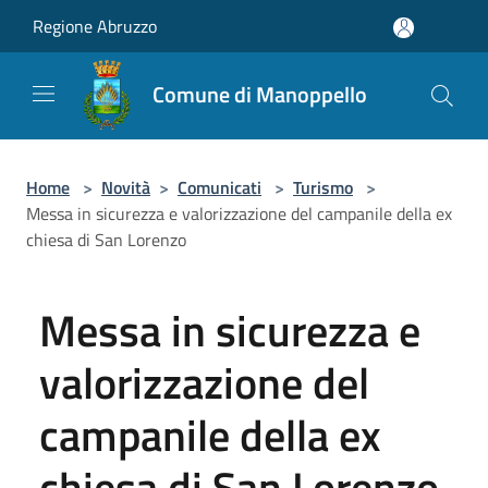
Salta al contenuto principale
Regione Abruzzo
Comune di Manoppello
Home
>
Novità
>
Comunicati
>
Turismo
>
Messa in sicurezza e valorizzazione del campanile della ex
chiesa di San Lorenzo
Messa in sicurezza e
valorizzazione del
campanile della ex
chiesa di San Lorenzo