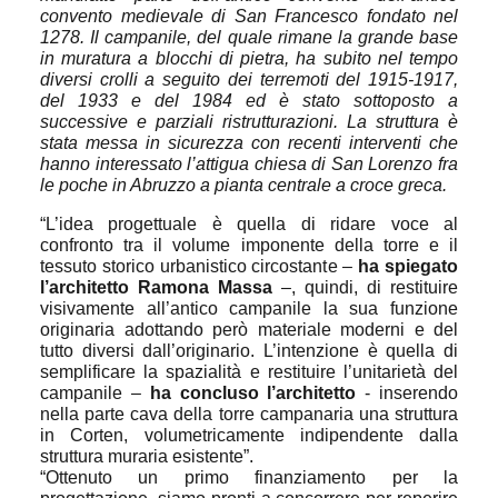
convento medievale di San Francesco fondato nel
1278.
Il campanile, del quale rimane la grande base
in muratura a blocchi di pietra, ha subito nel tempo
diversi crolli a seguito dei terremoti del 1915-1917,
del 1933 e del 1984 ed è stato sottoposto a
successive e parziali ristrutturazioni. La struttura è
stata messa in sicurezza con recenti interventi che
hanno interessato l’attigua chiesa di San Lorenzo fra
le poche in Abruzzo a pianta centrale a croce greca.
“
L’idea progettuale è quella di ridare voce al
confronto tra il volume imponente della torre e il
tessuto storico urbanistico circostante
–
ha spiegato
l’architetto Ramona Massa
–, quindi, di restituire
visivamente all’antico campanile
la sua funzione
originaria adottando però materiale moderni e del
tutto diversi dall’originario. L’intenzione è quella di
semplificare la spazialità e restituire l’unitarietà del
campanile –
ha concluso l’architetto
-
inserendo
nella parte cava della torre campanaria una struttura
in
Corten,
volumetricamente indipendente dalla
struttura muraria esistente
”.
“Ottenuto un primo finanziamento per la