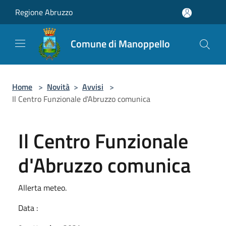
Salta al contenuto principale
Regione Abruzzo
Comune di Manoppello
Home
>
Novità
>
Avvisi
>
Il Centro Funzionale d'Abruzzo comunica
Il Centro Funzionale
d'Abruzzo comunica
Allerta meteo.
Data :