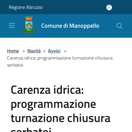
Salta al contenuto principale
Regione Abruzzo
Comune di Manoppello
Home
>
Novità
>
Avvisi
>
Carenza idrica: programmazione turnazione chiusura
serbatoi
Carenza idrica:
programmazione
turnazione chiusura
serbatoi