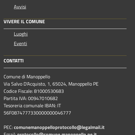
Avvisi
VIVERE IL COMUNE
Luoghi
Eventi
CONTATTI
Comune di Manoppello
Via Salvo D'Acquisto, 1, 65024, Manoppello PE
Codice Fiscale: 81000530683
Partita IVA: 00947010682
Tesoreria comunale IBAN: IT
56F0874777330000000046777
PEC:
comunemanoppelloprotocollo@legalmail.it
Email:
protocollo@comune.manoppello.pe.it