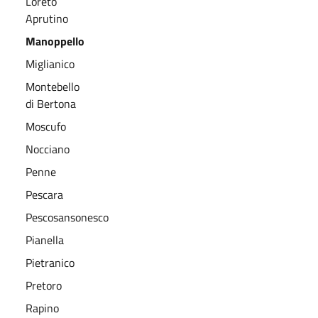
Loreto
Aprutino
Manoppello
Miglianico
Montebello
di Bertona
Moscufo
Nocciano
Penne
Pescara
Pescosansonesco
Pianella
Pietranico
Pretoro
Rapino