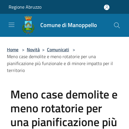
Salta al contenuto principale
Regione Abruzzo
Comune di Manoppello
Home
>
Novità
>
Comunicati
>
Meno case demolite e meno rotatorie per una
pianificazione più funzionale e di minore impatto per il
territorio
Meno case demolite e
meno rotatorie per
una pianificazione più