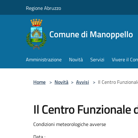
Salta al contenuto principale
Regione Abruzzo
Comune di Manoppello
Amministrazione
Novità
Servizi
Vivere il C
Home
>
Novità
>
Avvisi
>
Il Centro Funziona
Il Centro Funzionale
Condizioni meteorologiche avverse
Data :