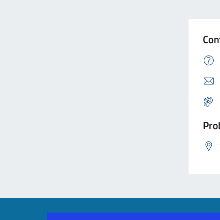
Con
Prob