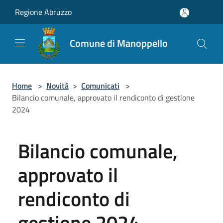
Salta al contenuto principale
Regione Abruzzo
Comune di Manoppello
Home
>
Novità
>
Comunicati
>
Bilancio comunale, approvato il rendiconto di gestione
2024
Bilancio comunale,
approvato il
rendiconto di
gestione 2024