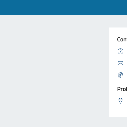
Con
Prob