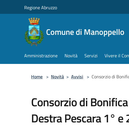
Salta al contenuto principale
Regione Abruzzo
Comune di Manoppello
Amministrazione
Novità
Servizi
Vivere il C
Home
>
Novità
>
Avvisi
>
Consorzio di Bonif
Consorzio di Bonifica
Destra Pescara 1° e