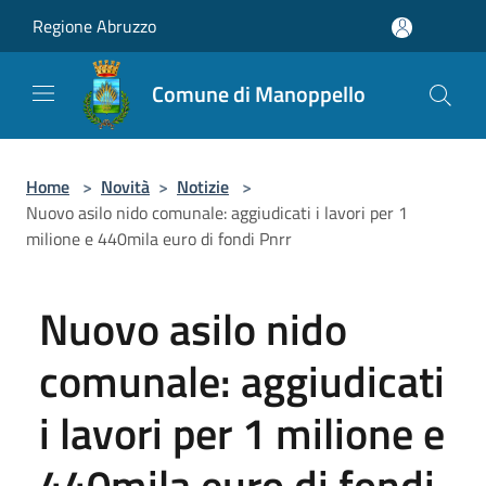
Salta al contenuto principale
Regione Abruzzo
Comune di Manoppello
Home
>
Novità
>
Notizie
>
Nuovo asilo nido comunale: aggiudicati i lavori per 1
milione e 440mila euro di fondi Pnrr
Nuovo asilo nido
comunale: aggiudicati
i lavori per 1 milione e
440mila euro di fondi