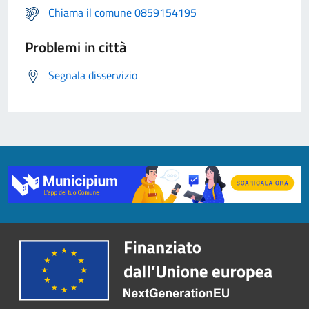
Chiama il comune 0859154195
Problemi in città
Segnala disservizio