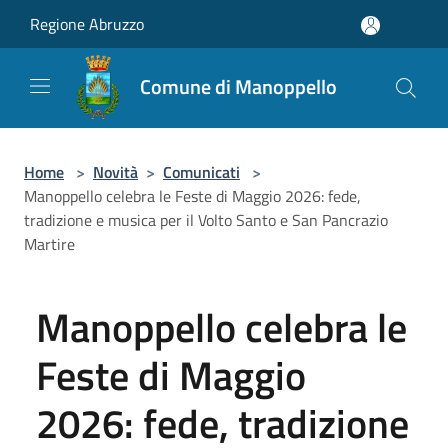
Salta al contenuto principale
Regione Abruzzo
Comune di Manoppello
Home
>
Novità
>
Comunicati
>
Manoppello celebra le Feste di Maggio 2026: fede,
tradizione e musica per il Volto Santo e San Pancrazio
Martire
Manoppello celebra le
Feste di Maggio
2026: fede, tradizione