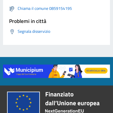
Chiama il comune 0859154195
Problemi in città
Segnala disservizio