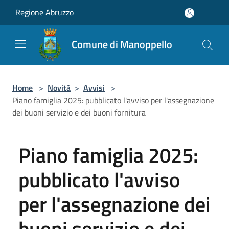
Salta al contenuto principale
Regione Abruzzo
Comune di Manoppello
Home
>
Novità
>
Avvisi
>
Piano famiglia 2025: pubblicato l'avviso per l'assegnazione
dei buoni servizio e dei buoni fornitura
Piano famiglia 2025:
pubblicato l'avviso
per l'assegnazione dei
buoni servizio e dei