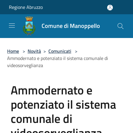
Salta al contenuto principale
Regione Abruzzo
Comune di Manoppello
Home
>
Novità
>
Comunicati
>
Ammodernato e potenziato il sistema comunale di
videosorveglianza
Ammodernato e
potenziato il sistema
comunale di
videosorveglianza