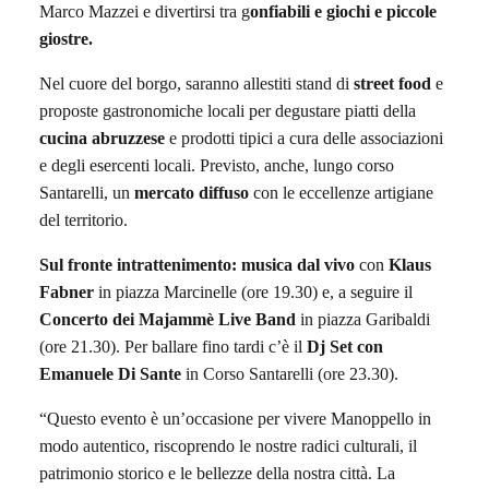
Marco Mazzei e divertirsi tra g
onfiabili e giochi
e piccole
giostre.
Nel cuore del borgo, saranno allestiti stand di
street food
e
proposte gastronomiche locali per degustare piatti della
cucina abruzzese
e prodotti tipici a cura delle associazioni
e degli esercenti locali. Previsto, anche, lungo corso
Santarelli, un
mercato diffuso
con le eccellenze artigiane
del territorio.
Sul fronte intrattenimento: m
usica dal vivo
con
Klaus
Fabner
in piazza Marcinelle (ore 19.30) e, a seguire il
Concerto dei Majammè Live Band
in piazza Garibaldi
(ore 21.30). Per ballare fino tardi c’è il
Dj Set con
Emanuele Di Sante
in Corso Santarelli (ore 23.30).
“Questo evento è un’occasione per vivere Manoppello in
modo autentico, riscoprendo le nostre radici culturali, il
patrimonio storico e le bellezze della nostra città. La