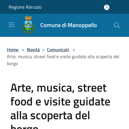
Salta al contenuto principale
Regione Abruzzo
Comune di Manoppello
Home
>
Novità
>
Comunicati
>
Arte, musica, street food e visite guidate alla scoperta del
borgo
Arte, musica, street
food e visite guidate
alla scoperta del
borgo