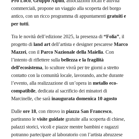
Pro Loco
,
Gruppo Alpini
, associazioni locali e attività
commerciali, propone un viaggio alla scoperta del borgo
antico, con un ricco programma di appuntamenti
gratuiti e
per
tutti
.
Tra le novità dell’edizione 2025, la presenza di
“Folia”
, il
progetto di
land art
dell’artista e designer pescarese
Marco
Mazzei
, con il
Parco Nazionale della Maiella
. Con
l’intento di riflettere sulla
bellezza e la fragilità
dell’ecosistema
, lo scultore vivrà per tre giorni a stretto
contatto con la comunità locale, lavorando, anche durante
l’evento, alla realizzazione di un’opera in
metallo eco-
compatibile
, dedicata al sacrificio dei minatori di
Marcinelle, che sarà
inaugurata
domenica
10 agosto
Dalle
ore 18
, con ritrovo in
piazza San Francesco
,
partiranno le
visite guidate
gratuite alla scoperta di chiese,
palazzi storici, vicoli e piazze mentre bambini e ragazzi
potranno partecipare al laboratorio con l’artista abruzzese