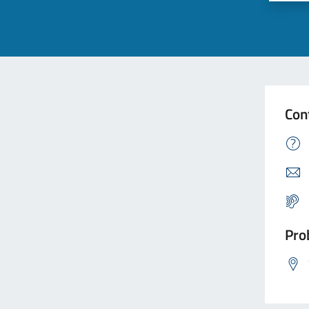
Con
Prob