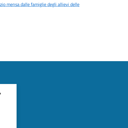
zio mensa dalle famiglie degli allievi delle
?