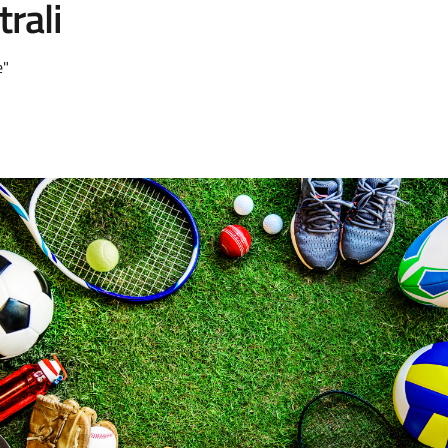
trali
e"