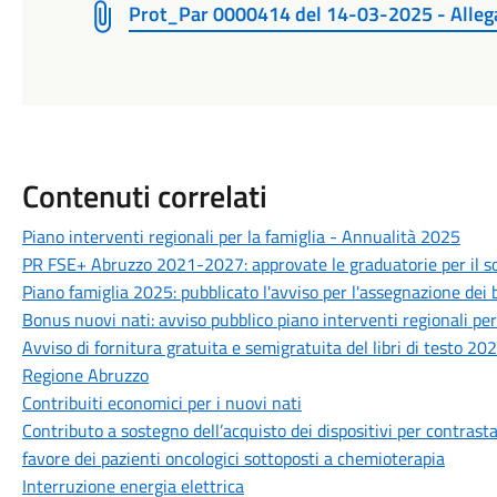
Prot_Par 0000414 del 14-03-2025 - Allega
Contenuti correlati
Piano interventi regionali per la famiglia - Annualità 2025
PR FSE+ Abruzzo 2021-2027: approvate le graduatorie per il so
Piano famiglia 2025: pubblicato l'avviso per l'assegnazione dei 
Bonus nuovi nati: avviso pubblico piano interventi regionali per
Avviso di fornitura gratuita e semigratuita del libri di testo 2
Regione Abruzzo
Contribuiti economici per i nuovi nati
Contributo a sostegno dell’acquisto dei dispositivi per contrasta
favore dei pazienti oncologici sottoposti a chemioterapia
Interruzione energia elettrica