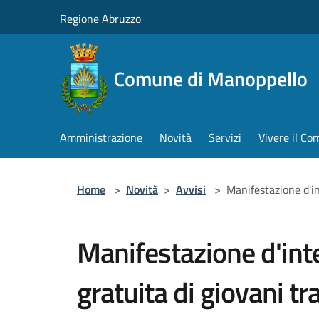
Salta al contenuto principale
Regione Abruzzo
Comune di Manoppello
Amministrazione
Novità
Servizi
Vivere il C
Home
>
Novità
>
Avvisi
>
Manifestazione d'in
Manifestazione d'inte
gratuita di giovani tr