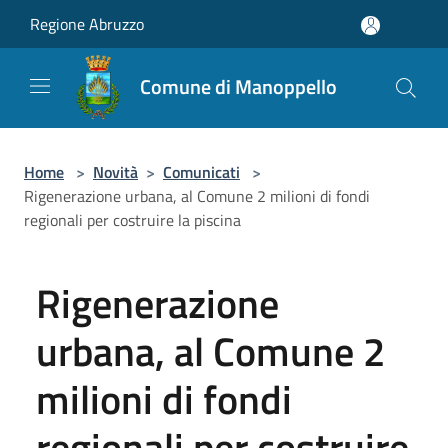
Salta al contenuto principale
Regione Abruzzo
Comune di Manoppello
Home
>
Novità
>
Comunicati
>
Rigenerazione urbana, al Comune 2 milioni di fondi
regionali per costruire la piscina
Rigenerazione
urbana, al Comune 2
milioni di fondi
regionali per costruire