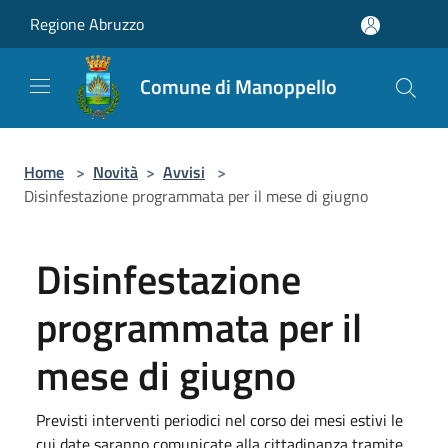
Salta al contenuto principale
Regione Abruzzo
Comune di Manoppello
Home
>
Novità
>
Avvisi
>
Disinfestazione programmata per il mese di giugno
Disinfestazione
programmata per il
mese di giugno
Previsti interventi periodici nel corso dei mesi estivi le
cui date saranno comunicate alla cittadinanza tramite