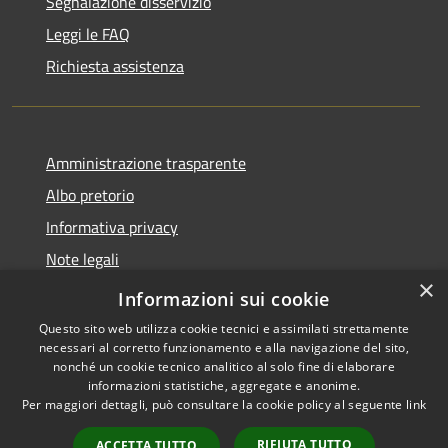
Segnalazione disservizio
Leggi le FAQ
Richiesta assistenza
Amministrazione trasparente
Albo pretorio
Informativa privacy
Note legali
×
Dichiarazione di accessibilità
Informazioni sui cookie
Questo sito web utilizza cookie tecnici e assimilati strettamente
necessari al corretto funzionamento e alla navigazione del sito,
nonché un cookie tecnico analitico al solo fine di elaborare
informazioni statistiche, aggregate e anonime.
RSS
Copyright © 2026 • Comune di
Per maggiori dettagli, può consultare la cookie policy al seguente
link
Accessibilità
Manoppello • Powered by
Privacy
Municipium
Accesso
•
RIFIUTA TUTTO
ACCETTA TUTTO