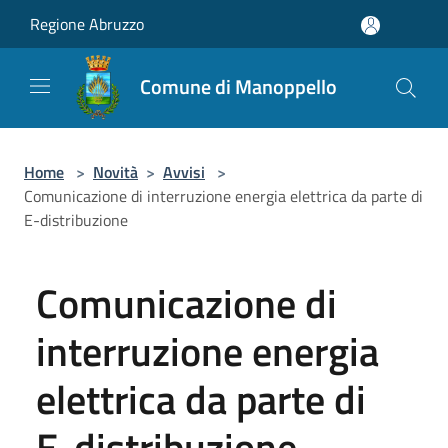
Salta al contenuto principale
Regione Abruzzo
Comune di Manoppello
Home
>
Novità
>
Avvisi
>
Comunicazione di interruzione energia elettrica da parte di
E-distribuzione
Comunicazione di
interruzione energia
elettrica da parte di
E-distribuzione