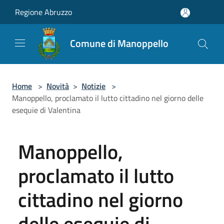
Salta al contenuto principale
Regione Abruzzo
Comune di Manoppello
Home
>
Novità
>
Notizie
>
Manoppello, proclamato il lutto cittadino nel giorno delle
esequie di Valentina
Manoppello,
proclamato il lutto
cittadino nel giorno
delle esequie di