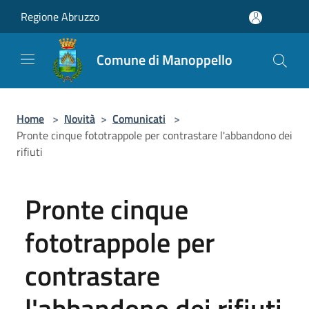
Salta al contenuto principale
Regione Abruzzo
Comune di Manoppello
Home
>
Novità
>
Comunicati
>
Pronte cinque fototrappole per contrastare l'abbandono dei
rifiuti
Pronte cinque
fototrappole per
contrastare
l'abbandono dei rifiuti