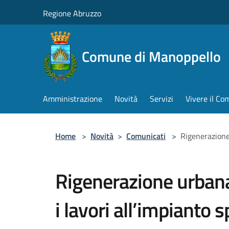
Salta al contenuto principale
Regione Abruzzo
Comune di Manoppello
Amministrazione
Novità
Servizi
Vivere il C
Home
>
Novità
>
Comunicati
>
Rigenerazione 
Rigenerazione urbana
i lavori all’impianto 