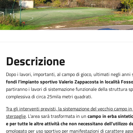
Descrizione
Dopo i lavori, importanti, al campo di gioco, ultimati negli anni 
fondi l’impianto sportivo Valerio Zappacosta in località Fos
partiranno i lavori di sistemazione funzionale della struttura sp
complessiva di circa 25mila metri quadrati.
Tra gli interventi previsti, la sistemazione del vecchio campo i
sterpaglie
. L’area sarà trasformata in un
campo in erba sintetic
e per tutte le altre attività che non necessitano dell’utilizzo
omologato per uso sportivo per manifestazioni di carattere agoni