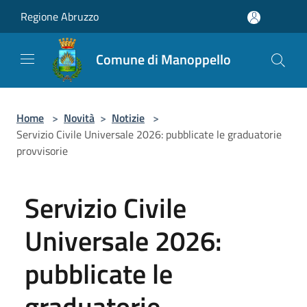
Salta al contenuto principale
Regione Abruzzo
Comune di Manoppello
Home
>
Novità
>
Notizie
>
Servizio Civile Universale 2026: pubblicate le graduatorie
provvisorie
Servizio Civile
Universale 2026:
pubblicate le
graduatorie