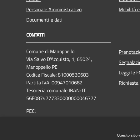
Personale Amministrativo
Mobilità e
Documenti e dati
CONTATTI
Comune di Manoppello
Prenotaz
Via Salvo D'Acquisto, 1, 65024,
Segnalazi
Manoppello PE
Leggi le 
Codice Fiscale: 81000530683
Partita IVA: 00947010682
Richiesta
Tesoreria comunale IBAN: IT
56F0874777330000000046777
PEC:
comunemanoppelloprotocollo@legalmail.it
Email:
protocollo@comune.manoppello.pe.it
Questo sito 