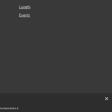
Luoghi
Eventi
×
nzionamento e