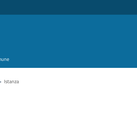
omune
>
Istanza