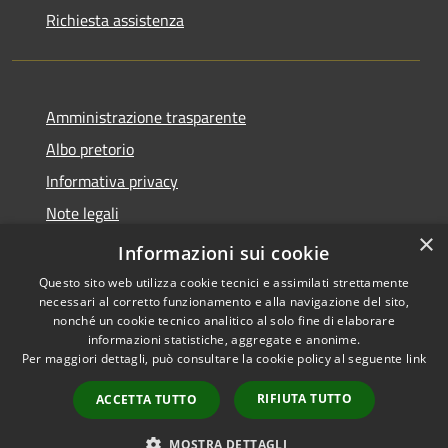
Richiesta assistenza
Amministrazione trasparente
Albo pretorio
Informativa privacy
Note legali
×
Dichiarazione di accessibilità
Informazioni sui cookie
Questo sito web utilizza cookie tecnici e assimilati strettamente
necessari al corretto funzionamento e alla navigazione del sito,
nonché un cookie tecnico analitico al solo fine di elaborare
informazioni statistiche, aggregate e anonime.
RSS
Copyright © 2026 • Comune di
Per maggiori dettagli, può consultare la cookie policy al seguente
link
Accessibilità
Manoppello • Powered by
Privacy
Municipium
Accesso
•
RIFIUTA TUTTO
ACCETTA TUTTO
Cookie
redazione
Mappa del sito
MOSTRA DETTAGLI