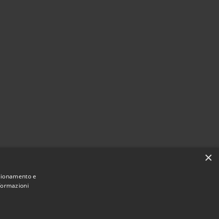
×
nzionamento e
nformazioni