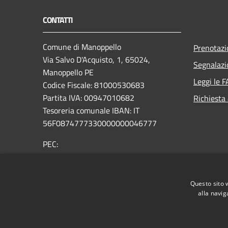
CONTATTI
Comune di Manoppello
Prenotaz
Via Salvo D'Acquisto, 1, 65024,
Segnalazi
Manoppello PE
Leggi le 
Codice Fiscale: 81000530683
Partita IVA: 00947010682
Richiesta
Tesoreria comunale IBAN: IT
56F0874777330000000046777
PEC:
comunemanoppelloprotocollo@legalmail.it
Email:
protocollo@comune.manoppello.pe.it
Questo sito 
alla navig
Centralino Unico:
0859154195