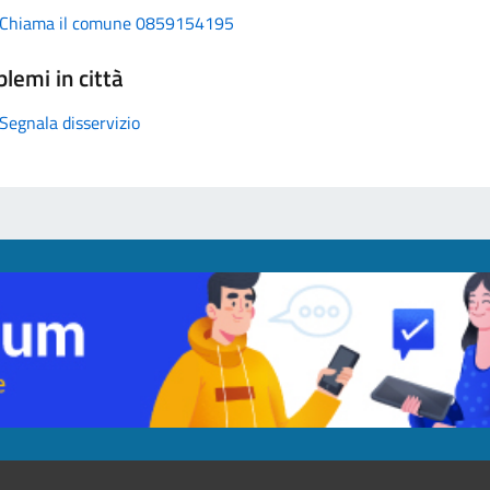
Chiama il comune 0859154195
lemi in città
Segnala disservizio