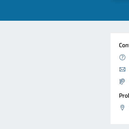
Con
Prob