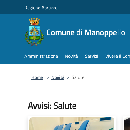
Salta al contenuto principale
Regione Abruzzo
Comune di Manoppello
Amministrazione
Novità
Servizi
Vivere il C
Home
>
Novità
>
Salute
Avvisi: Salute