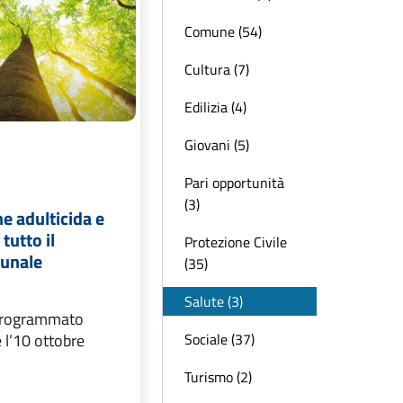
Comune (54)
Cultura (7)
Edilizia (4)
Giovani (5)
Pari opportunità
(3)
e adulticida e
 tutto il
Protezione Civile
munale
(35)
Salute (3)
 programmato
Sociale (37)
e l’10 ottobre
Turismo (2)