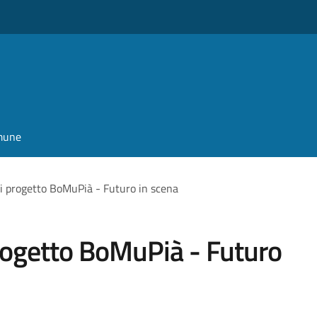
omune
di progetto BoMuPià - Futuro in scena
progetto BoMuPià - Futuro