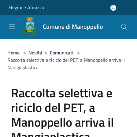
Salta al contenuto principale
Regione Abruzzo
Comune di Manoppello
Home
>
Novità
>
Comunicati
>
Raccolta selettiva e riciclo del PET, a Manoppello arriva il
Mangiaplastica
Raccolta selettiva e
riciclo del PET, a
Manoppello arriva il
Mangiaplastica