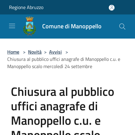
Salta al contenuto principale
Regione Abruzzo
Comune di Manoppello
Home
>
Novità
>
Avvisi
>
Chiusura al pubblico uffici anagrafe di Manoppello c.u. e
Manoppello scalo mercoledì 24 settembre
Chiusura al pubblico
uffici anagrafe di
Manoppello c.u. e
Manoppello scalo