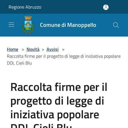
Salta al contenuto principale
Regione Abruzzo
Comune di Manoppello
Home
>
Novità
>
Avvisi
>
Raccolta firme per il progetto di legge di iniziativa popolare
DDL Cieli Blu
Raccolta firme per il
progetto di legge di
iniziativa popolare
DDL Cieli Blu