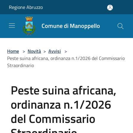
Salta al contenuto principale
Regione Abruzzo
Comune di Manoppello
Home
>
Novità
>
Avvisi
>
Peste suina africana, ordinanza n.1/2026 del Commissario
Straordinario
Peste suina africana,
ordinanza n.1/2026
del Commissario
Straordinario