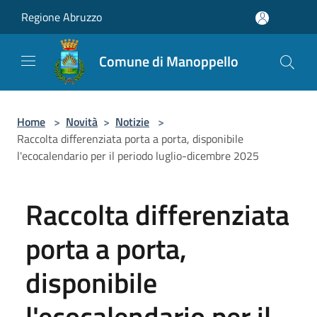
Salta al contenuto principale
Regione Abruzzo
Comune di Manoppello
Home
>
Novità
>
Notizie
>
Raccolta differenziata porta a porta, disponibile
l'ecocalendario per il periodo luglio-dicembre 2025
Raccolta differenziata
porta a porta,
disponibile
l'ecocalendario per il