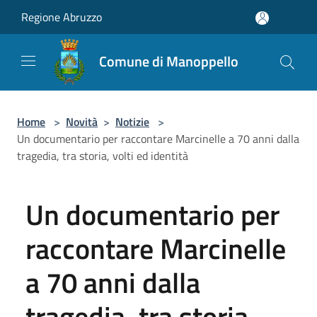
Salta al contenuto principale
Regione Abruzzo
Comune di Manoppello
Home
>
Novità
>
Notizie
>
Un documentario per raccontare Marcinelle a 70 anni dalla
tragedia, tra storia, volti ed identità
Un documentario per
raccontare Marcinelle
a 70 anni dalla
tragedia, tra storia,