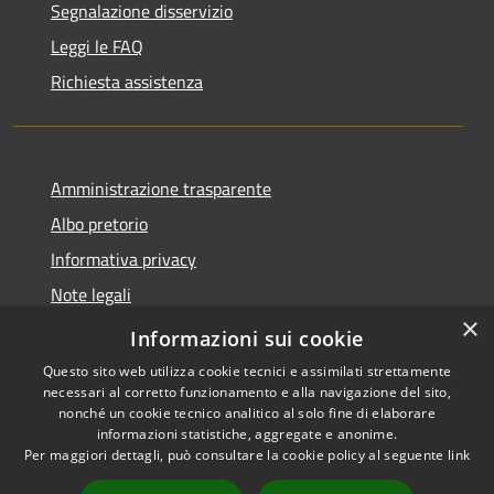
Segnalazione disservizio
Leggi le FAQ
Richiesta assistenza
Amministrazione trasparente
Albo pretorio
Informativa privacy
Note legali
×
Dichiarazione di accessibilità
Informazioni sui cookie
Questo sito web utilizza cookie tecnici e assimilati strettamente
necessari al corretto funzionamento e alla navigazione del sito,
nonché un cookie tecnico analitico al solo fine di elaborare
informazioni statistiche, aggregate e anonime.
RSS
Copyright © 2026 • Comune di
Per maggiori dettagli, può consultare la cookie policy al seguente
link
Accessibilità
Manoppello • Powered by
Privacy
Municipium
Accesso