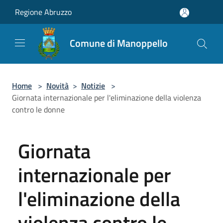
Salta al contenuto principale
Regione Abruzzo
Comune di Manoppello
Home
>
Novità
>
Notizie
>
Giornata internazionale per l'eliminazione della violenza
contro le donne
Giornata
internazionale per
l'eliminazione della
violenza contro le