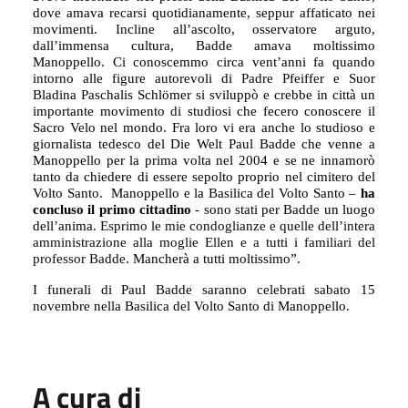
dove amava recarsi quotidianamente, seppur affaticato nei
movimenti. Incline all’ascolto, osservatore arguto,
dall’immensa cultura, Badde amava moltissimo
Manoppello. Ci conoscemmo circa vent’anni fa quando
intorno alle figure autorevoli di Padre Pfeiffer e
Suor
Bladina Paschalis Schlömer
si sviluppò e crebbe in città un
importante movimento di studiosi che fecero
conoscere il
Sacro Velo nel mondo. Fra loro vi era anche lo studioso e
giornalista tedesco del Die Welt Paul Badde che venne a
Manoppello per la prima volta nel 2004 e se ne innamorò
tanto da chiedere di essere sepolto proprio nel cimitero del
Volto Santo.
Manoppello e la Basilica del Volto Santo –
ha
concluso
il primo cittadino
- sono stati per Badde un luogo
dell’anima.
Esprimo le mie condoglianze e quelle dell’intera
amministrazione alla moglie Ellen e a tutti i familiari del
professor Badde.
Mancherà a tutti moltissimo”.
I funerali di Paul Badde saranno celebrati sabato 15
novembre nella Basilica del Volto Santo di Manoppello.
A cura di