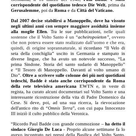
corrispondente del quotidiano tedesco Die Welt
, prima da
Gerusalemme
, poi da
Roma
e da
Città del Vaticano.
Dal 2007 decise stabilirsi a Manoppello, dove ha vissuto
negli ultimi anni con sempre maggiore assiduità insieme
alla moglie Ellen
. Tra le sue pubblicazioni
, nelle quali
sostenne che il Volto Santo è un “
acheiropoieton”,
ovvero
che non poteva essere stato realizzato dall’uomo e che era,
quindi, di origine soprannaturale,
si ricordano
“Il Velo di
seta della conchiglia” uscito in Germania e stampato in
diverse lingue, che ha avuto un notevole successo, “La
prima Sindone. Storia del santo sudario di Manoppello”
e “Il Tesoro di Manoppello. Davanti al volto umano di
Dio”.
Oltre a scrivere sulle colonne dei più noti quotidiani
tedeschi, Badde è stato anche corrispondente da Roma
della rete televisiva americana
EWTN
e, in veste di
regista, ha curato alcuni documentari sul Volto Santo e una
interessante ricostruzione della vita di Padre Domenico da
Cese. Si deve, poi, ad una sua ricerca, la rievocazione
dell'antico rito di “
Omnis Terra
”, con cui papa Innocenzo
III iniziò il culto pubblico della Veronica.
“
Ricordo Paul Badde con grande commozione –
ha detto il
sindaco Giorgio De Luca
- Proprio alcune settimane fa lo
avevo incontrato nei pressi della Basilica del Volto Santo,