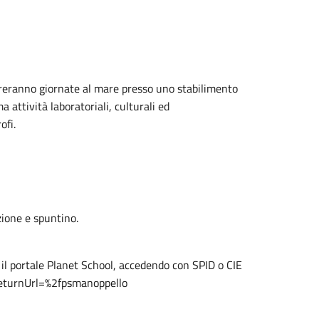
rreranno giornate al mare presso uno stabilimento
attività laboratoriali, culturali ed
ofi.
zione e spuntino.
l portale Planet School, accedendo con SPID o CIE
?ReturnUrl=%2fpsmanoppello