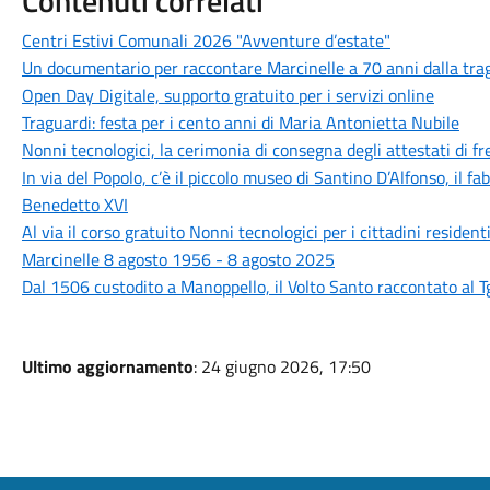
Contenuti correlati
Centri Estivi Comunali 2026 "Avventure d’estate"
Un documentario per raccontare Marcinelle a 70 anni dalla traged
Open Day Digitale, supporto gratuito per i servizi online
Traguardi: festa per i cento anni di Maria Antonietta Nubile
Nonni tecnologici, la cerimonia di consegna degli attestati di f
In via del Popolo, c’è il piccolo museo di Santino D’Alfonso, il fa
Benedetto XVI
Al via il corso gratuito Nonni tecnologici per i cittadini resident
Marcinelle 8 agosto 1956 - 8 agosto 2025
Dal 1506 custodito a Manoppello, il Volto Santo raccontato al T
Ultimo aggiornamento
: 24 giugno 2026, 17:50