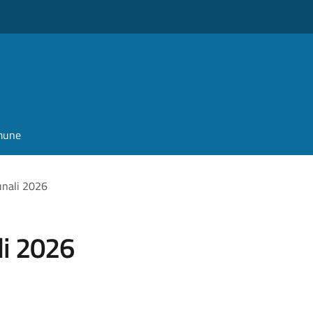
omune
unali 2026
li 2026