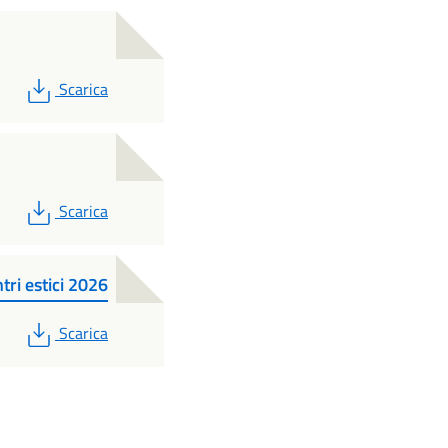
PDF
Scarica
PDF
Scarica
tri estici 2026
PDF
Scarica