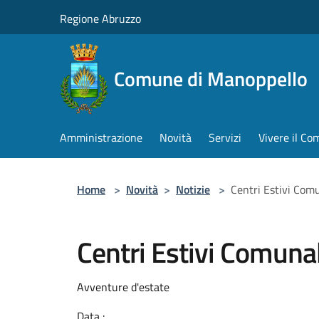
Salta al contenuto principale
Regione Abruzzo
Comune di Manoppello
Amministrazione
Novità
Servizi
Vivere il C
Home
>
Novità
>
Notizie
>
Centri Estivi Com
Centri Estivi Comuna
Avventure d'estate
Data :