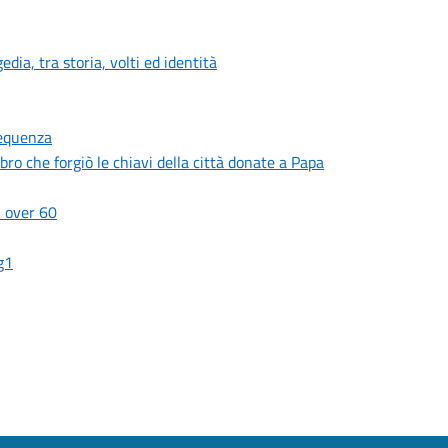
ia, tra storia, volti ed identità
requenza
bbro che forgiò le chiavi della città donate a Papa
i over 60
g1