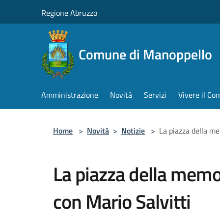
Salta al contenuto principale
Regione Abruzzo
Comune di Manoppello
Amministrazione
Novità
Servizi
Vivere il C
Home
>
Novità
>
Notizie
>
La piazza della me
La piazza della memor
con Mario Salvitti