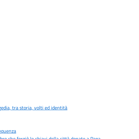
ia, tra storia, volti ed identità
requenza
bbro che forgiò le chiavi della città donate a Papa