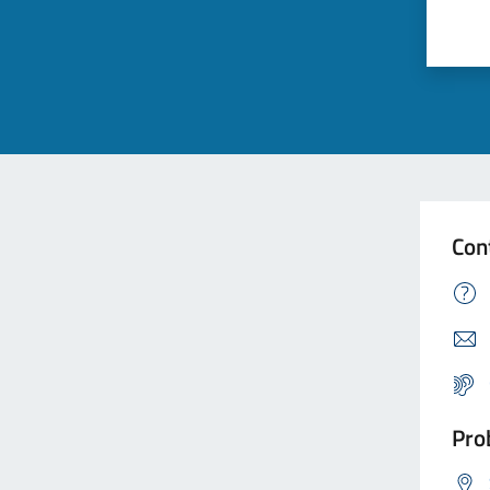
Con
Prob