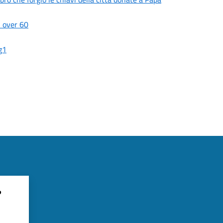
i over 60
g1
?