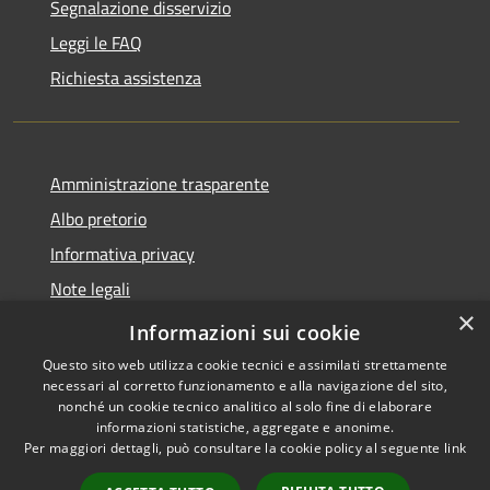
Segnalazione disservizio
Leggi le FAQ
Richiesta assistenza
Amministrazione trasparente
Albo pretorio
Informativa privacy
Note legali
×
Dichiarazione di accessibilità
Informazioni sui cookie
Questo sito web utilizza cookie tecnici e assimilati strettamente
necessari al corretto funzionamento e alla navigazione del sito,
nonché un cookie tecnico analitico al solo fine di elaborare
informazioni statistiche, aggregate e anonime.
RSS
Copyright © 2026 • Comune di
Per maggiori dettagli, può consultare la cookie policy al seguente
link
Accessibilità
Manoppello • Powered by
Privacy
Municipium
Accesso
•