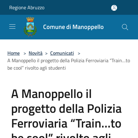
Salta al contenuto principale
Regione Abruzzo
Comune di Manoppello
Home
>
Novità
>
Comunicati
>
A Manoppello il progetto della Polizia Ferroviaria “Train…to
be cool” rivolto agli studenti
A Manoppello il
progetto della Polizia
Ferroviaria “Train…to
be cool” rivolto agli